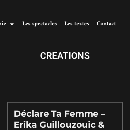
nie
Les spectacles
Les textes
Contact
CREATIONS
Déclare Ta Femme –
Erika Guillouzouic &