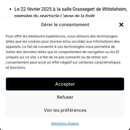
Le 22 février 2025 à la salle Grassegert de Wittelsheim,
première du spectacle
L’ange de la forêt
.
Le 4 juin 2025 à 17h au Festival Démostratif à
Gérer le consentement
Strasbourg, lecture du
Passé
.
Pour offrir les meilleures expériences, nous utilisons des technologies
telles que les cookies pour stocker et/ou accéder aux informations des
appareils. Le fait de consentir à ces technologies nous permettra de
traiter des données telles que le comportement de navigation ou les ID
uniques sur ce site. Le fait de ne pas consentir ou de retirer son
Elles et ils travaillent avec la compagnie :
consentement peut avoir un effet négatif sur certaines caractéristiques
et fonctions.
Grégoire Christophe – Nicolas Fantoli – Antoine Gautier –
Julia Hanriot – Raphaël Hubert – Jean-Pascal Lamand –
Accepter
Rozenn Lamand – Laurence Magnée – Lison Pennec – Elise
Pradinas – Lauréline Romuald –
Refuser
Voir les préférences
© À l’Endroit comme À l’Envers |
Mentions légales
Mentions légales