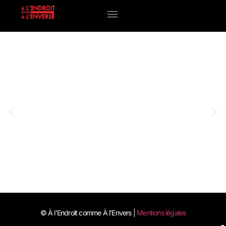
La compagnie
La compagnie
© À l’Endroit comme À l’Envers |
Mentions légales