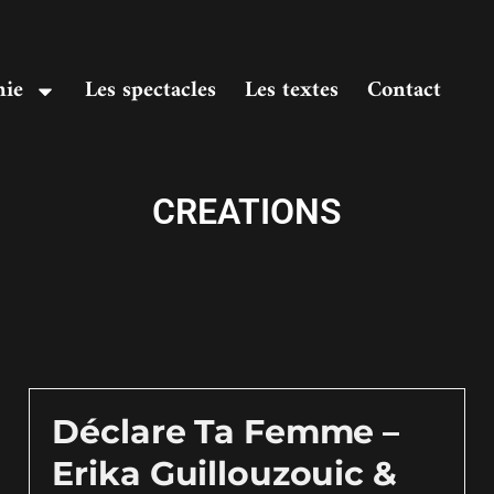
nie
Les spectacles
Les textes
Contact
CREATIONS
Déclare Ta Femme –
Erika Guillouzouic &